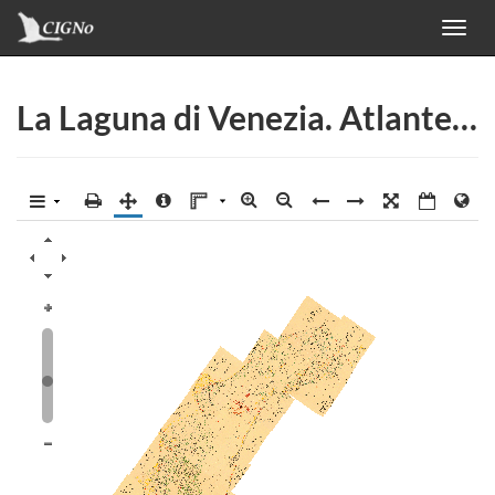
Toggl
navig
La Laguna di Venezia. Atlante Secondo - BSA